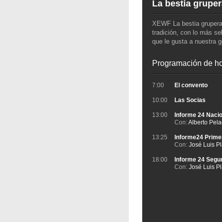
La bestia grupe
XEWF La bestia grupera
tradición, con lo más se
que le gusta a nuestra g
Programación de ho
7:00
El convento
10:00
Las Socias
13:00
Informe 24 Nacio
Con:
Alberto Pel
13:25
Informe24 Prime
Con:
José Luis P
18:00
Informe 24 Segu
Con:
José Luis P