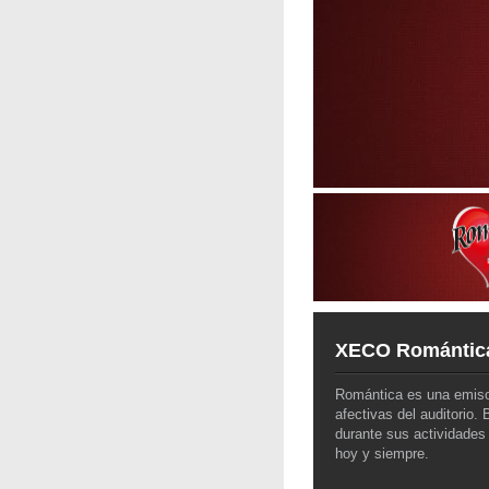
XECO Romántic
Romántica es una emiso
afectivas del auditorio
durante sus actividades
hoy y siempre.