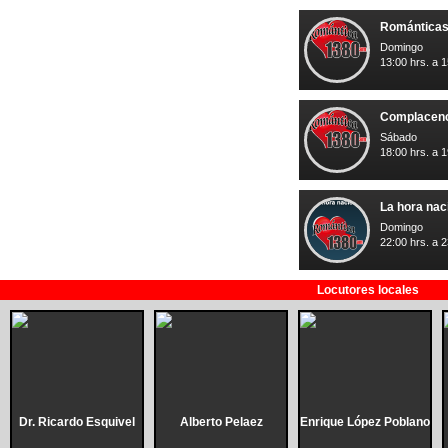
Románticas
Domingo
13:00 hrs. a 1
Complacen
Sábado
18:00 hrs. a 1
La hora nac
Domingo
22:00 hrs. a 2
Locutores locales
Dr. Ricardo Esquivel
Alberto Pelaez
Enrique López Poblano