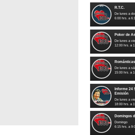
R.T.C.
De lunes a d
6:00 hrs. a 6:
Poker de A
De lunes a vi
12:00 hrs. a 1
Románticas
De lunes a s
15:00 hrs. a 1
Informe 24
Emisión
De lunes a vi
18:00 hrs. a 1
Domingos d
Domingo
6:15 hrs. a 9: